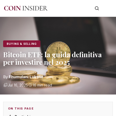
BUYING & SELLING
Bitcoin ETF: la guida definitiva
per investire nel 2025
By
Fhumulani Lukoto
Jul 16, 2025
16 min read
ON THIS PAGE